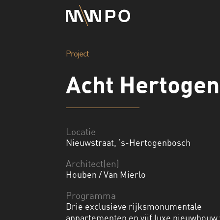
Project
Acht Hertoge
Locatie
Nieuwstraat, ‘s-Hertogenbosch
Architect(en)
Houben / Van Mierlo
Programma
Drie exclusieve rijksmonumentale
appartementen en vijf luxe nieuwbouw v