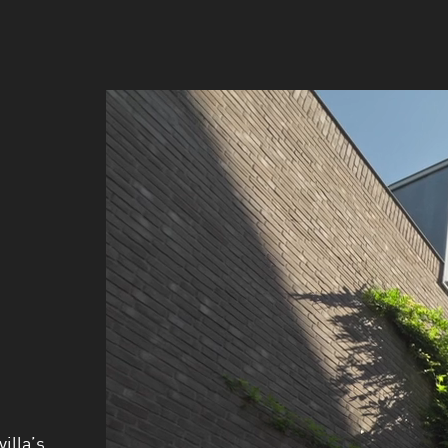
n
illa’s