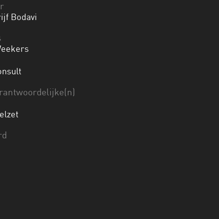
r
jf Bodavi
s
eekers
nsult
rantwoordelijke(n)
elzet
rd