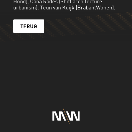
Hond), Oana Rades (Shift architecture
urbanism), Teun van Kuijk (BrabantWonen).
TERUG