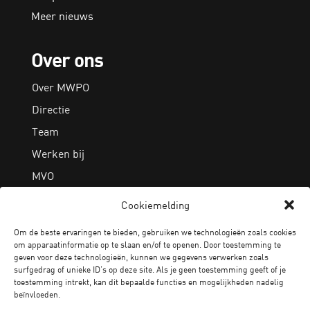
Meer nieuws
Over ons
Over MWPO
Directie
Team
Werken bij
MVO
Cookiemelding
Algemeen
Om de beste ervaringen te bieden, gebruiken we technologieën zoals cookies
om apparaatinformatie op te slaan en/of te openen. Door toestemming te
Contact
geven voor deze technologieën, kunnen we gegevens verwerken zoals
surfgedrag of unieke ID’s op deze site. Als je geen toestemming geeft of je
Privacy statement
toestemming intrekt, kan dit bepaalde functies en mogelijkheden nadelig
beïnvloeden.
Cookiebeleid