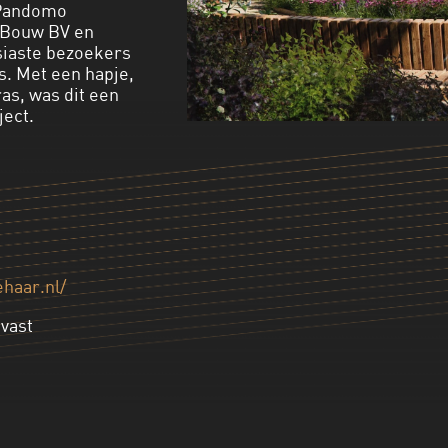
 Pandomo
s Bouw BV en
iaste bezoekers
s. Met een hapje,
ras, was dit een
ject.
ehaar.nl/
vast