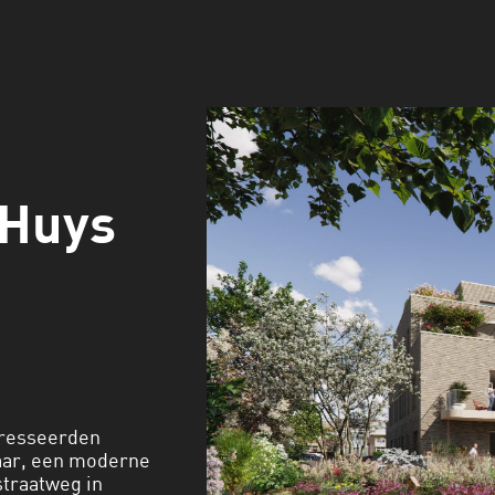
 Huys
teresseerden
Haar, een moderne
straatweg in