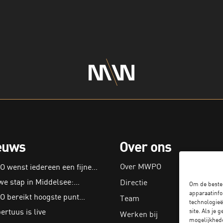
euws
Over ons
Over MWPO
 wenst iedereen een fijne…
we stap in Middelsee:…
Directie
Om de beste 
apparaatinfo
 bereikt hoogste punt…
Team
technologieë
rtuus is live
site. Als je
Werken bij
mogelijkhede