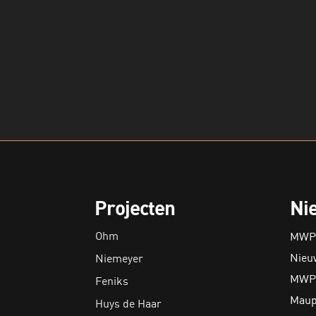
Projecten
Ni
Ohm
MWPO
Nieu
Niemeyer
MWPO
Feniks
Maupe
Huys de Haar